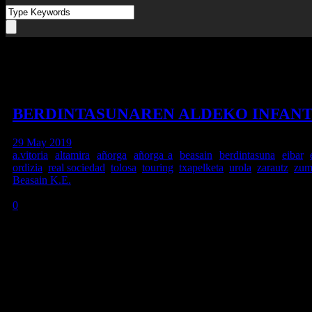
Tag
txapelketa
BERDINTASUNAREN ALDEKO INFANT
29 May 2019
a.vitoria
,
altamira
,
añorga
,
añorga a
,
beasain
,
berdintasuna
,
eibar
,
ordizia
,
real sociedad
,
tolosa
,
touring
,
txapelketa
,
urola
,
zarautz
,
zum
Beasain K.E.
LEHEN FASEKO EGUTEGIA: FINALAREN EGUTEGIA: ARAUTE
0
BABESLEAK
Sare Sozialak