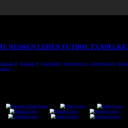
IL NESKEN LEHEN FUTBOL TXAPELKE
ekainak 8
,
ekainak 9
,
goierrigorri
,
goierrigorri a
,
goierrigorri b
,
hariz
aiako
GIA: (Klikatu PDF-a jeisteko)