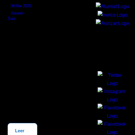
30 Abr 2025
Josean
Saiz
3 RFEF
grupo IV:
REDES
Alaves C 3-2
SOCIALES
Beasain
(Bengo,
Beñat) No
pudo ser, no
era fácil, lo
sabíamos. La
segunda
vuelta del...
Leer