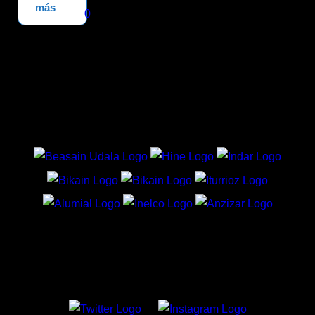
más
0
PATROCINADORES
REDES SOCIALES