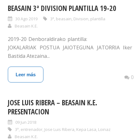
BEASAIN 3ª DIVISION PLANTILLA 19-20
30 Ago 2019
3ª
,
beasain
,
Division
,
plantilla
Beasain K.E.
2019-20 Denboraldirako plantilla:
JOKALARIAK POSTUA JAIOTEGUNA JATORRIA Iker
Bastida Atezaina...
Leer más
0
JOSE LUIS RIBERA – BEASAIN K.E.
PRESENTACION
09 Jun 2018
3ª
,
entrenador
,
Jose Luis Ribera
,
Kepa Lasa
,
Loinaz
Beasain K.E.