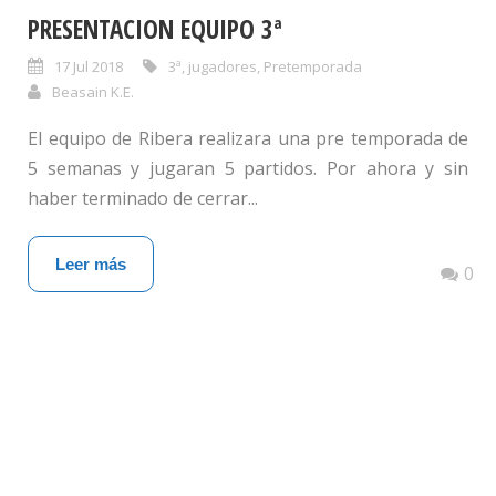
PRESENTACION EQUIPO 3ª
17 Jul 2018
3ª
,
jugadores
,
Pretemporada
Beasain K.E.
El equipo de Ribera realizara una pre temporada de
5 semanas y jugaran 5 partidos. Por ahora y sin
haber terminado de cerrar...
Leer más
0