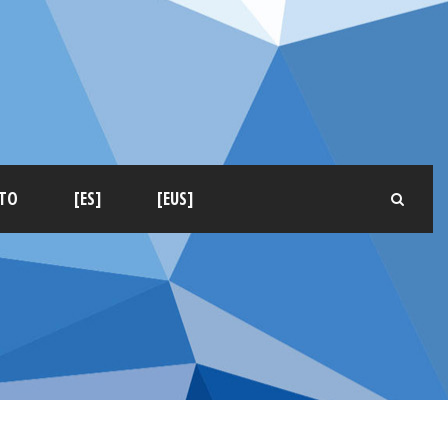
TO
[ES]
[EUS]