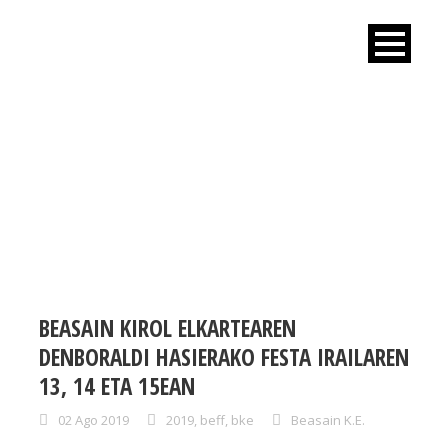
TAG
bke
BEASAIN KIROL ELKARTEAREN
DENBORALDI HASIERAKO FESTA IRAILAREN
13, 14 ETA 15EAN
02 Ago 2019
2019
,
beff
,
bke
Beasain K.E.