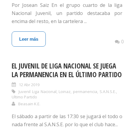
Por Josean Saiz En el grupo cuarto de la liga
Nacional Juvenil, un partido destacaba por
encima del resto, en la cartelera ...
Leer más
0
EL JUVENIL DE LIGA NACIONAL SE JUEGA
LA PERMANENCIA EN EL ÚLTIMO PARTIDO
12 Abr 2019
Juvenil Liga Nacional
,
Loinaz
,
permanencia
,
S.A.N.S.E.
,
Ultimo Partido
Beasain K.E.
El sábado a partir de las 17:30 se jugará el todo o
nada frente al S.A.N.S.E. por lo que el club hace...