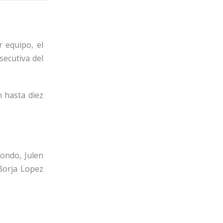
 equipo, el
secutiva del
n hasta diez
iondo, Julen
 Borja Lopez