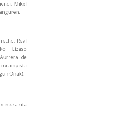
mendi, Mikel
ranguren.
erecho, Real
eko Lizaso
 Aurrera de
trocampista
gun Onak).
primera cita