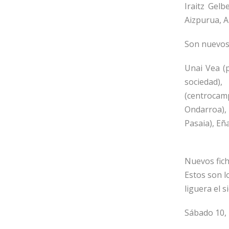
Iraitz Gelb
Aizpurua, A
Son nuevos
Unai Vea (p
sociedad)
(centrocam
Ondarroa),
Pasaia), E
Nuevos fich
Estos son l
liguera el s
Sábado 10,