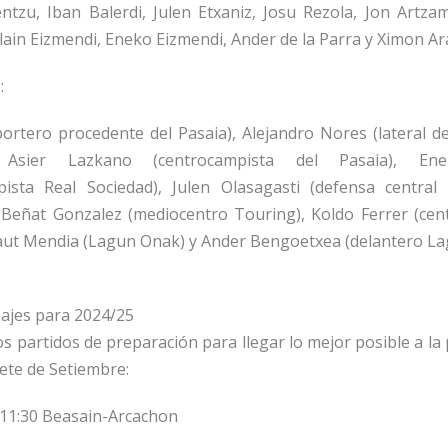
entzu, Iban Balerdi, Julen Etxaniz, Josu Rezola, Jon Artza
lain Eizmendi, Eneko Eizmendi, Ander de la Parra y Ximon A
:
ortero procedente del Pasaia), Alejandro Nores (lateral d
, Asier Lazkano (centrocampista del Pasaia), En
pista Real Sociedad), Julen Olasagasti (defensa central
 Beñat Gonzalez (mediocentro Touring), Koldo Ferrer (cen
ñaut Mendia (Lagun Onak) y Ander Bengoetxea (delantero La
ajes para 2024/25
os partidos de preparación para llegar lo mejor posible a la 
iete de Setiembre:
 11:30 Beasain-Arcachon