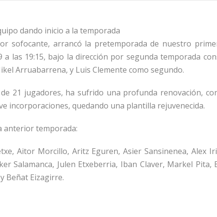
quipo dando inicio a la temporada
lor sofocante, arrancó la pretemporada de nuestro primer
9 a las 19:15, bajo la dirección por segunda temporada con
Mikel Arruabarrena, y Luis Clemente como segundo.
a de 21 jugadores, ha sufrido una profunda renovación, co
ve incorporaciones, quedando una plantilla rejuvenecida.
a anterior temporada:
txe, Aitor Morcillo, Aritz Eguren, Asier Sansinenea, Alex Ir
Iker Salamanca, Julen Etxeberria, Iban Claver, Markel Pita,
 y Beñat Eizagirre.