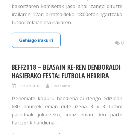
bakoitzaren kamisetak jaso ahal izango dituzte
irailaren 12an arratsaldeko 18:00etan Igartzako
futbol zelaian eta irailaren...
Gehiago irakurri
0
BEFF2018 – BEASAIN KE-REN DENBORALDI
HASIERAKO FESTA: FUTBOLA HERRIRA
11 Sep 2018
Beasain K.E.
Izenemate kopuru handiena aurtengo edizioan
680 haurrek eman dute izena 3 x 3 futbol
partiduak jokatzeko, inoiz eman den parte
hartzerik handiena...