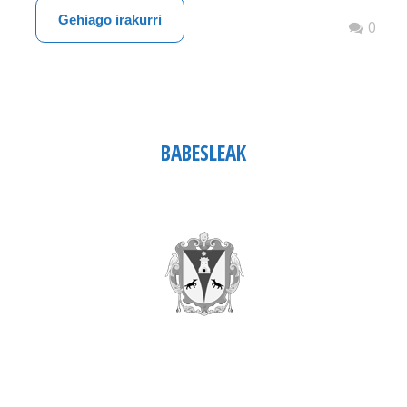
Gehiago irakurri
0
BABESLEAK