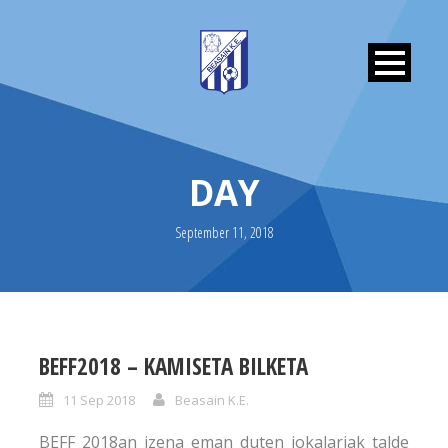
DAY
September 11, 2018
BEFF2018 – KAMISETA BILKETA
11 Sep 2018
Beasain K.E.
BEFF 2018an izena eman duten jokalariak talde