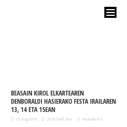
DAY
August 2, 2019
BEASAIN KIROL ELKARTEAREN
DENBORALDI HASIERAKO FESTA IRAILAREN
13, 14 ETA 15EAN
02 Aug 2019
2019
,
beff
,
bke
Beasain K.E.