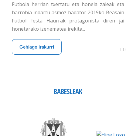
Futbola herrian txertatu eta honela zaleak eta
harrobia indartu asmoz badator 2019ko Beasain
Futbol Festa Haurrak protagonista diren jai
honetarako izenematea irekita...
Gehiago irakurri
0
BABESLEAK