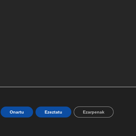
Onartu
Ezeztatu
Ezarpenak
-Informazioa
|
Pribatutasun politika
|
Kartelera Kudeaketa