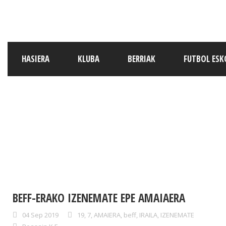
HASIERA
KLUBA
BERRIAK
FUTBOL ESK
BEFF-ERAKO IZENEMATE EPE AMAIAERA
04 Sep 2019
19
,
7
,
AMAIERA
,
beff
,
IRAILA
,
IZENEMATE