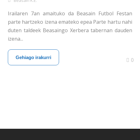
Beasain K.E.
Irailaren 7an amaituko da Beasain Futbol Festan
parte hartzeko izena emateko epea Parte hartu nahi
duten taldeek Beasaingo Xerbera tabernan dauden
izena...
Gehiago irakurri
0