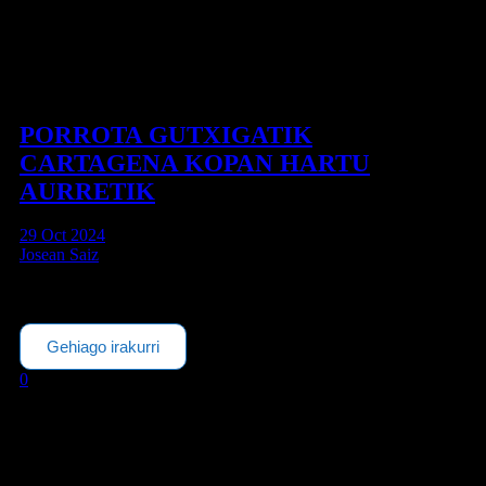
PORROTA GUTXIGATIK
CARTAGENA KOPAN HARTU
AURRETIK
29 Oct 2024
Josean Saiz
3. RFEF IV. multzoa: Beasain 0-1 Leioa Arratsalde hotz eta
euritsua Loinazen joan den larunbatean. Leioa hartu zuen etxean
gure taldeak. Partida...
Gehiago irakurri
0