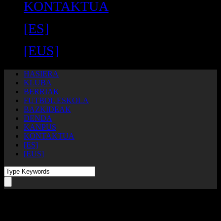
KONTAKTUA
[ES]
[EUS]
HASIERA
KLUBA
BERRIAK
FUTBOL ESKOLA
BAZKIDEAK
DENDA
KANPUS
KONTAKTUA
[ES]
[EUS]
Day
October 29, 2024