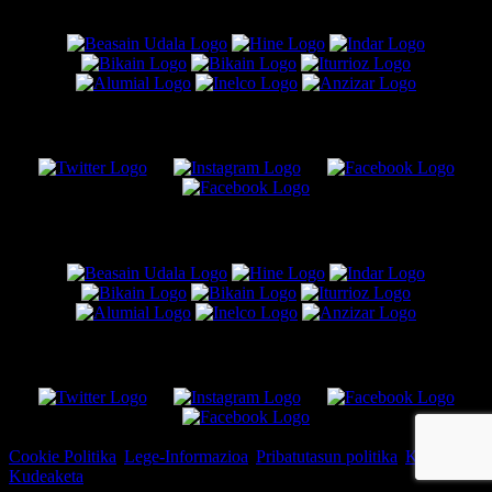
BABESLEAK
Sare Sozialak
BABESLEAK
Sare Sozialak
© Copyright 2026, Beasain K.E.
Cookie Politika
|
Lege-Informazioa
|
Pribatutasun politika
|
Kartelera
Kudeaketa