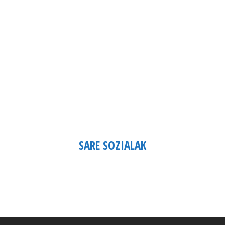
SARE SOZIALAK