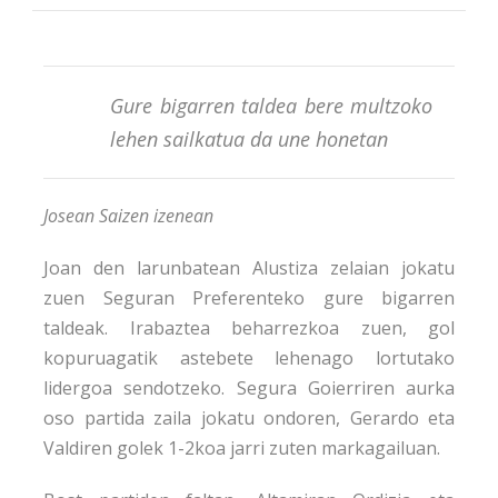
Gure bigarren taldea bere multzoko
lehen sailkatua da une honetan
Josean Saizen izenean
Joan den larunbatean Alustiza zelaian jokatu
zuen Seguran Preferenteko gure bigarren
taldeak. Irabaztea beharrezkoa zuen, gol
kopuruagatik astebete lehenago lortutako
lidergoa sendotzeko. Segura Goierriren aurka
oso partida zaila jokatu ondoren, Gerardo eta
Valdiren golek 1-2koa jarri zuten markagailuan.