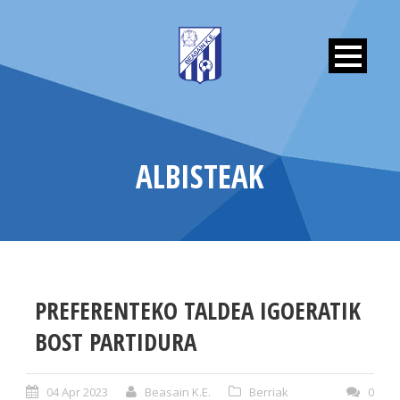
ALBISTEAK
PREFERENTEKO TALDEA IGOERATIK
BOST PARTIDURA
04 Apr 2023
Beasain K.E.
Berriak
0