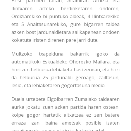
Bost partiden faltan, Altamiran Ordizia eta
Ilintxaren arteko berdinketaren ondoren,
Ordiziarekiko bi puntuko aldeak, 4 Ilintxarekiko
eta 5 Anaitasunarekiko, gure bigarren taldea
azken bost jardunaldietara sailkapenean ondoen
kokatuta iristen direnen pare jarri dute.
Multzoko txapelduna bakarrik igoko da
automatikoki Eskualdeko Ohorezko Mailara, eta
hori zen helburua lehiaketa hasi zenean, eta hori
da helburua 25 jardunaldi geroago, zailtasun,
lesio, eta lehiaketaren gogortasuna medio.
Duela urtebete Elgoibarren Zumaiako taldearen
aurka jokatu zuen azken partida haren ostean,
kolpe gogor hartatik altxatzea ez zen batere
erraza izan, baina ametsak posible izaten
jarraitzen du, animo eta jo ta ke lortu arte!