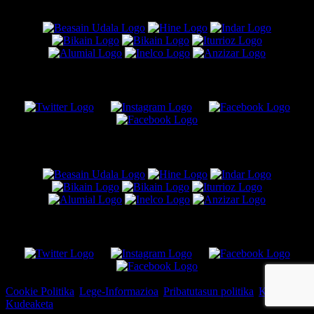
BABESLEAK
Sare Sozialak
BABESLEAK
Sare Sozialak
© Copyright 2026, Beasain K.E.
Cookie Politika
|
Lege-Informazioa
|
Pribatutasun politika
|
Kartelera
Kudeaketa