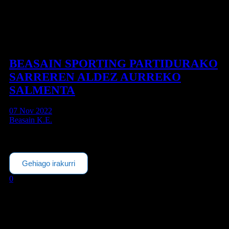
BEASAIN SPORTING PARTIDURAKO
SARREREN ALDEZ AURREKO
SALMENTA
07 Nov 2022
Beasain K.E.
Datorren azaroaren 12an, arratsaldeko seietan Loinatz udal futbol
zelaian, Beasain KE eta Gijongo Sportingen arteko errege
kopako partida jokatuko da. Partidurako sarrerak...
Gehiago irakurri
0