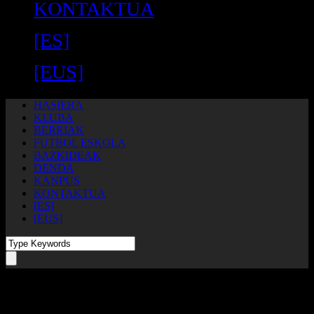
KONTAKTUA
[ES]
[EUS]
HASIERA
KLUBA
BERRIAK
FUTBOL ESKOLA
BAZKIDEAK
DENDA
KANPUS
KONTAKTUA
[ES]
[EUS]
Day
November 7, 2022