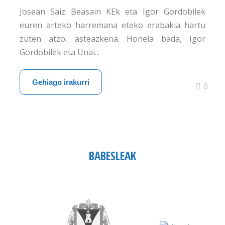
Josean Saiz Beasain KEk eta Igor Gordobilek
euren arteko harremana eteko erabakia hartu
zuten atzo, asteazkena. Honela bada, Igor
Gordobilek eta Unai...
Gehiago irakurri
0
BABESLEAK