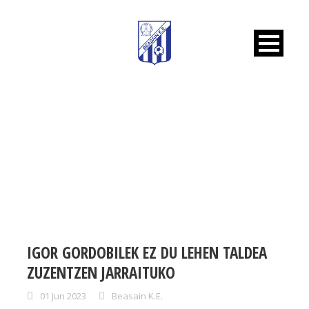
DAY
June 1, 2023
IGOR GORDOBILEK EZ DU LEHEN TALDEA
ZUZENTZEN JARRAITUKO
01 Jun 2023
Beasain K.E.