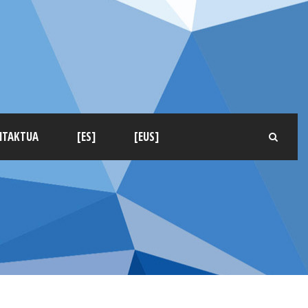
NTAKTUA
[ES]
[EUS]