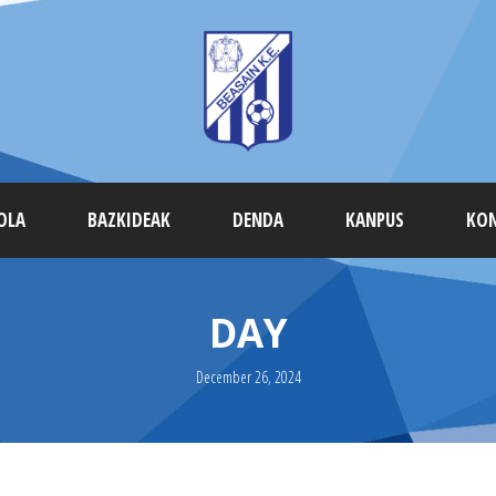
OLA
BAZKIDEAK
DENDA
KANPUS
KO
DAY
December 26, 2024