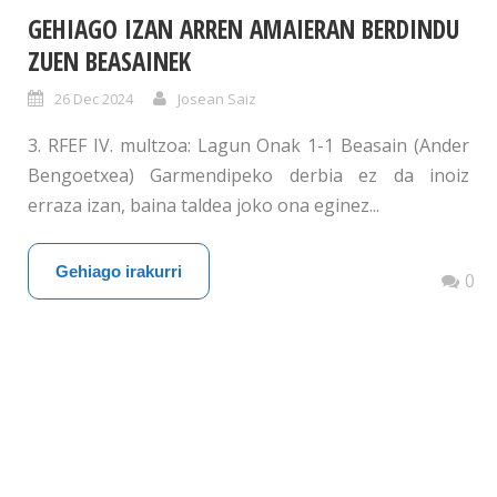
GEHIAGO IZAN ARREN AMAIERAN BERDINDU
ZUEN BEASAINEK
26 Dec 2024
Josean Saiz
3. RFEF IV. multzoa: Lagun Onak 1-1 Beasain (Ander
Bengoetxea) Garmendipeko derbia ez da inoiz
erraza izan, baina taldea joko ona eginez...
Gehiago irakurri
0