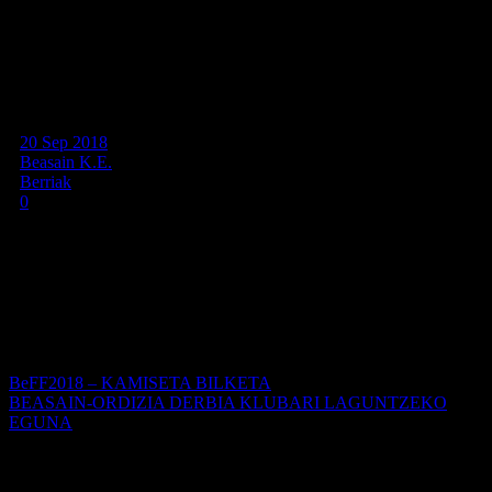
BeFF2018 – Zozketa
20 Sep 2018
Beasain K.E.
Berriak
0
BEFFen zozkatutako saski erraldoiaren irabazlea
Ángel
Azurmendi beasaindarra
izan da
Zenbakia: 60555
BeFF2018 – KAMISETA BILKETA
BEASAIN-ORDIZIA DERBIA KLUBARI LAGUNTZEKO
EGUNA
Egilea