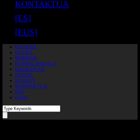
KONTAKTUA
[ES]
[EUS]
HASIERA
KLUBA
BERRIAK
FUTBOL ESKOLA
BAZKIDEAK
DENDA
KANPUS
KONTAKTUA
[ES]
[EUS]
ALBISTEAK