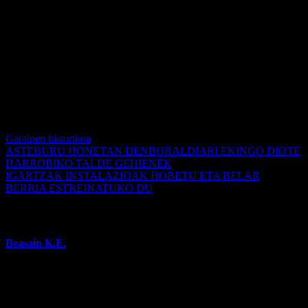
68.ean Eneko Ibañezek partida ixtea lortu zuen 1-3koarekin.
Larunbat honetan, 16:00etan, beste proba gogor bat izango da
gureentzat, Loinazen Arrupe – Chaminade, bizitza osoko
S.A.N.S.E., jesuiten ikastetxeko taldea hartuko du. Ziur nago
gauzak oso zail jarriko dizkigutela. Gainera, amorratuta datoz
Getxoren aurka Aldapetan 2-3 galdu ondoren.
Garrantzitsua litzateke gure mutilak Loinazko harmailetan
jarraitzaile bagonistek babestuta sentitzea.
Garaipen historikoa
ASTEBURU HONETAN DENBORALDIARI EKINGO DIOTE
HARROBIKO TALDE GEHIENEK
IGARTZAK INSTALAZIOAK HOBETU ETA BELAR
BERRIA ESTREINATUKO DU
Egilea
Beasain K.E.