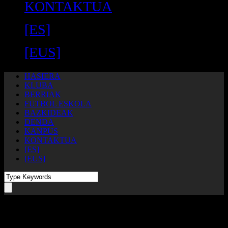
KONTAKTUA
[ES]
[EUS]
HASIERA
KLUBA
BERRIAK
FUTBOL ESKOLA
BAZKIDEAK
DENDA
KANPUS
KONTAKTUA
[ES]
[EUS]
ALBISTEAK