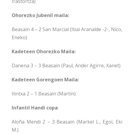
Irastortza)
Ohorezko Jubenil maila:
Beasain 4 – 2 San Marcial (Ibai Aranalde -2-, Nico,
Eneko)
Kadeteen Ohorezko Maila:
Danena 3 – 3 Beasain (Paul, Ander Agirre, Xanet)
Kadeteen Gorengoen Maila:
Ilintxa 2 – 1 Beasain (Martin)
Infantil Handi copa
:
Aloña Mendi 2 – 3 Beasain (Markel L., Egoi, Eki
M.)