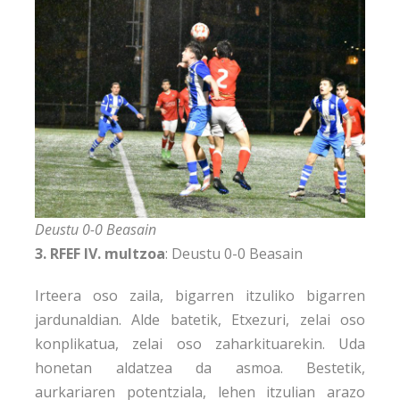
Deustu 0-0 Beasain
3. RFEF IV. multzoa
: Deustu 0-0 Beasain
Irteera oso zaila, bigarren itzuliko bigarren
jardunaldian. Alde batetik, Etxezuri, zelai oso
konplikatua, zelai oso zaharkituarekin. Uda
honetan aldatzea da asmoa. Bestetik,
aurkariaren potentziala, lehen itzulian arazo