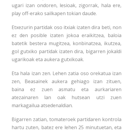
ugari izan ondoren, lesioak, zigorrak, hala ere,
play off-erako sailkapen tokian daude.
Etxezurin partidak oso itxiak izaten dira beti, non
ez den posible izaten jokoa eraikitzea, baloia
batetik bestera mugitzea, konbinatzea, ikutzea,
gol gutxiko partidak izaten dira, bigarren jokaldi
ugarikoak eta aukera gutxikoak.
Eta hala izan zen. Lehen zatia oso orekatua izan
zen, Beasainek aukera gehiago izan zituen,
baina ez zuen asmatu eta aurkariaren
atezainaren lan oak hutsean utzi zuen
markagailua atsedenaldian.
Bigarren zatian, tomateroek partidaren kontrola
hartu zuten, batez ere lehen 25 minutuetan, eta