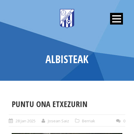
ALBISTEAK
PUNTU ONA ETXEZURIN
28 Jan 2025
Josean Saiz
Berriak
0