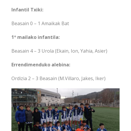
Infantil Txiki:
Beasain 0 – 1 Amaikak Bat
1º mailako infantila:
Beasain 4 – 3 Urola (Ekain, Ion, Yahia, Asier)
Errendimenduko alebina:
Ordizia 2 – 3 Beasain (M.Villaro, Jakes, Iker)