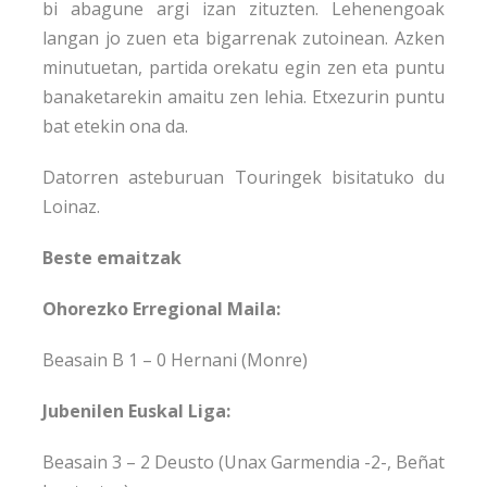
bi abagune argi izan zituzten. Lehenengoak
langan jo zuen eta bigarrenak zutoinean. Azken
minutuetan, partida orekatu egin zen eta puntu
banaketarekin amaitu zen lehia. Etxezurin puntu
bat etekin ona da.
Datorren asteburuan Touringek bisitatuko du
Loinaz.
Beste emaitzak
Ohorezko Erregional Maila:
Beasain B 1 – 0 Hernani (Monre)
Jubenilen Euskal Liga:
Beasain 3 – 2 Deusto (Unax Garmendia -2-, Beñat