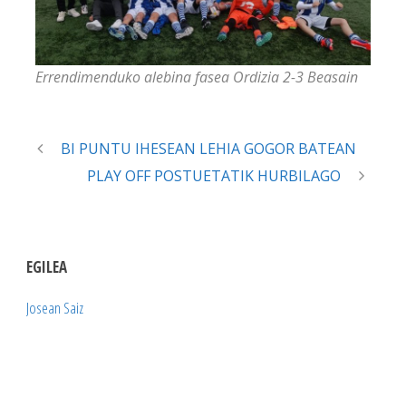
Errendimenduko alebina fasea Ordizia 2-3 Beasain
BI PUNTU IHESEAN LEHIA GOGOR BATEAN
PLAY OFF POSTUETATIK HURBILAGO
EGILEA
Josean Saiz